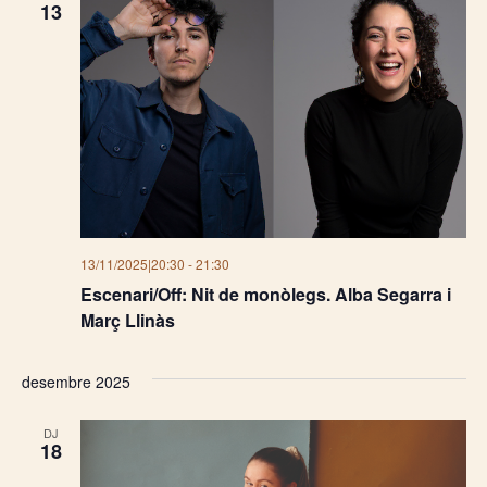
13
13/11/2025|20:30
-
21:30
Escenari/Off: Nit de monòlegs. Alba Segarra i
Març Llinàs
desembre 2025
DJ
18