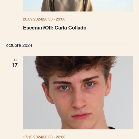
26/09/2024|20:30
-
23:00
Escenari/Off: Carla Collado
octubre 2024
DJ
17
17/10/2024|20:30
-
22:00