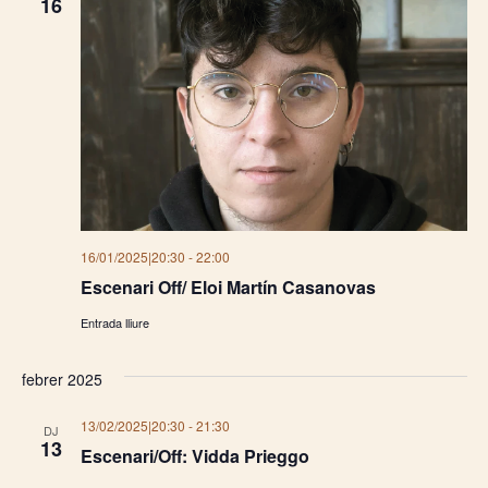
16
16/01/2025|20:30
-
22:00
Escenari Off/ Eloi Martín Casanovas
Entrada lliure
febrer 2025
13/02/2025|20:30
-
21:30
DJ
13
Escenari/Off: Vidda Prieggo