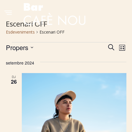
Escenari OFF
Esdeveniments
Escenari OFF
Esdeveniments
Propers
Navega
Na
Cerca
Llista
Selecciona
de
visual
una
setembre 2024
vis
i
data.
DJ
Es
cerca
26
d'Esde