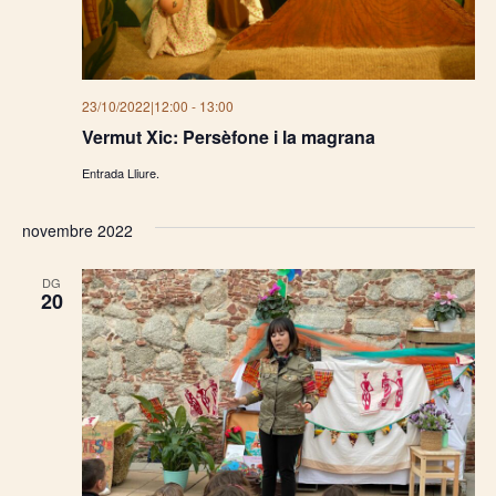
23/10/2022|12:00
-
13:00
Vermut Xic: Persèfone i la magrana
Entrada Lliure.
novembre 2022
DG
20