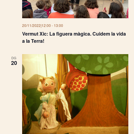
20/11/2022|12:00
-
13:00
Vermut Xic: La figuera màgica. Cuidem la vida
a la Terra!
DG
20