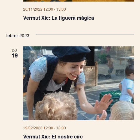
20/11/2022|12:00
-
13:00
Vermut Xic: La figuera màgica
febrer 2023
DG
19
19/02/2023|12:00
-
13:00
Vermut Xic: El nostre circ