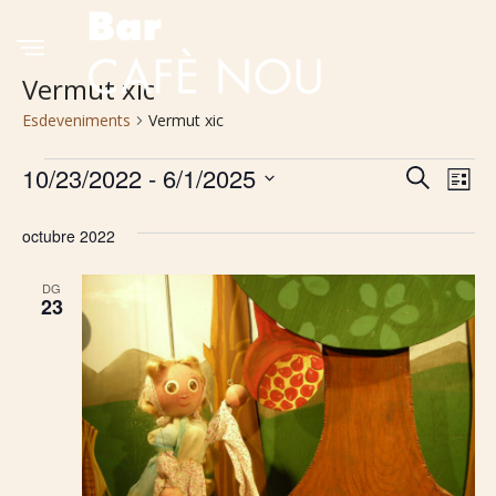
Vermut xic
Esdeveniments
Vermut xic
Esdeveniments
10/23/2022
 - 
6/1/2025
Navega
Na
Cerca
Llista
Selecciona
de
visual
una
octubre 2022
vis
i
data.
DG
Es
cerca
23
d'Esde