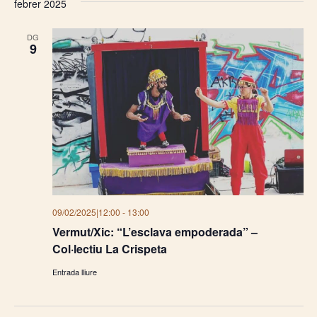
febrer 2025
DG
9
09/02/2025|12:00
-
13:00
Vermut/Xic: “L’esclava empoderada” –
Col·lectiu La Crispeta
Entrada lliure