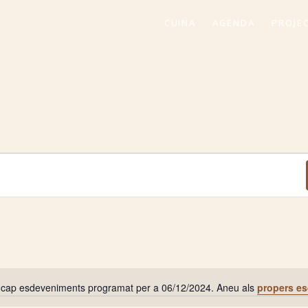
CUINA
AGENDA
PROJE
 cap esdeveniments programat per a 06/12/2024. Aneu als
propers e
Avís