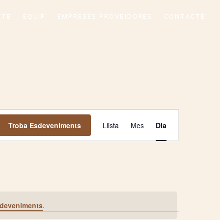
CTE
EQUIP
EMPRESES PROVEÏDORES
CONTACTE
Navegació
Troba Esdeveniments
Llista
Mes
Dia
de
visualitza
Esdeveni
sdeveniments
.