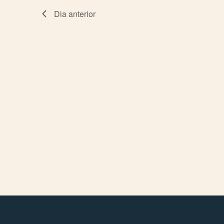
cerca
Dia anterior
d'Esdeveniment