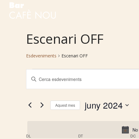
Escenari OFF
Esdeveniments
Escenari OFF
Esdeveniments
Navegació
Introduïu
la
paraula
visual
clau.
juny 2024
Aquest mes
Cerqueu
Selecciona
Esdeveniments
i
una
per
data.
No 
paraula
DL
DILLUNS
DT
DIMARTS
DC
D
clau.