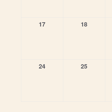
0
0
17
18
esdeveniments,
esdevenim
0
0
24
25
esdeveniments,
esdevenim