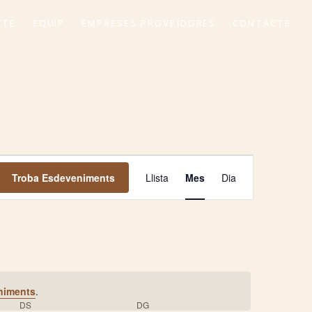
CTE
EQUIP
EMPRESES PROVEÏDORES
CONTACTE
Navegació
Troba Esdeveniments
Llista
Mes
Dia
de
visualitza
Esdeveni
niments
.
DS
DISSABTE
DG
DIUMENGE