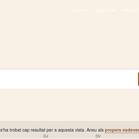
CUINA
AGENDA
PROJE
s'ha trobat cap resultat per a aquesta vista. Aneu als
propers esdeve
Avís
IMECRES
DJ
DIJOUS
DV
DIVENDRES