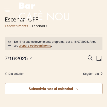
Escenari OFF
Esdeveniments
Escenari OFF
Esdeveniments
No hi ha cap esdeveniments programat per a 16/07/2025. Aneu
Avís
als
propers esdeveniments
.
del
16/07/2025
7/16/2025
Navega
Na
Cerca
Dia
Selecciona
de
visual
una
Dia anterior
Següent dia
vis
i
data.
Es
cerca
Subscriviu-vos al calendari
d'Esde