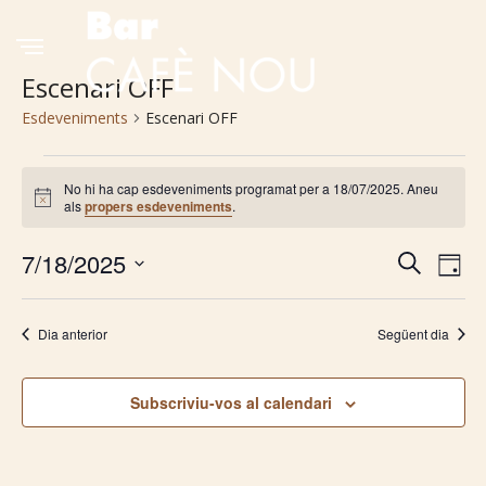
Escenari OFF
Esdeveniments
Escenari OFF
Esdeveniments
No hi ha cap esdeveniments programat per a 18/07/2025. Aneu
Avís
als
propers esdeveniments
.
del
18/07/2025
7/18/2025
Navega
Na
Cerca
Dia
Selecciona
de
visual
una
Dia anterior
Següent dia
vis
i
data.
Es
cerca
Subscriviu-vos al calendari
d'Esde