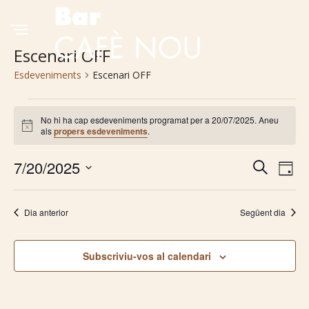
Escenari OFF
Esdeveniments
Escenari OFF
Esdeveniments
No hi ha cap esdeveniments programat per a 20/07/2025. Aneu
Avís
als
propers esdeveniments
.
del
20/07/2025
7/20/2025
Navega
Na
Cerca
Dia
Selecciona
de
visual
una
Dia anterior
Següent dia
vis
i
data.
Es
cerca
Subscriviu-vos al calendari
d'Esde