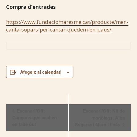
Compra d’entrades
https://www.fundaciomaresme.cat/producte/men-
canta-sopars-per-cantar-quedem-en-paus/
Afegeix al calendari
Navegació
Escenari/Off:
Escenari/Off: Nit de
Cançons que acaben
monòlegs. Alba
d'Esdeveniment
en fade out
Segarra i Març Llinàs