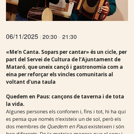
06/11/2025
20:30
21:30
|
–
«Me’n Canta. Sopars per cantar» és un cicle, per
part del Servei de Cultura de l’Ajuntament de
Mataró
,
que uneix cançó i gastronomia com a
eina per reforçar els vincles comunitaris al
voltant d’una taula
Quedem en Paus: cançons de taverna i de tota
la vida.
Algunes persones els confonen i, fins i tot, hi ha qui
es pensa que només n’existeix un de sol, però els
dos membres de
Quedem en Paus
existeixen i són
ben diferents. De la mateixa manera que el seny i