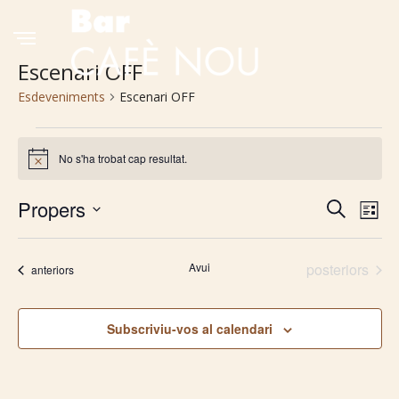
Escenari OFF
Esdeveniments
Escenari OFF
Esdeveniments
No s'ha trobat cap resultat.
Avís
Propers
Navega
Na
Cerca
Llista
Selecciona
de
visual
una
Esdeveniment
Avui
posteriors
vis
Esdeveniments
anteriors
i
data.
Es
cerca
Subscriviu-vos al calendari
d'Esde